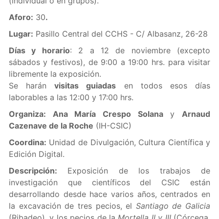
(individual o en grupos).
Aforo:
30
.
Lugar:
Pasillo Central del CCHS - C/ Albasanz, 26-28
Días y horario
: 2 a 12 de noviembre (excepto
sábados y festivos), de 9:00 a 19:00 hrs. para visitar
libremente la exposición.
Se harán
visitas guiadas
en todos esos días
laborables a las 12:00 y 17:00 hrs.
Organiza: Ana María Crespo Solana
y
Arnaud
Cazenave de la Roche
(IH-CSIC)
Coordina:
Unidad de Divulgación, Cultura Científica y
Edición Digital.
Descripción:
Exposición de los trabajos de
investigación que científicos del CSIC están
desarrollando desde hace varios años, centrados en
la excavación de tres pecios, el
Santiago de Galicia
(Ribadeo), y los pecios de la
Mortella II y III
(Córcega,