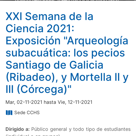
Galicia (Ribadeo), y Mortella II y III (Córcega)"
XXI Semana de la
Ciencia 2021:
Exposición "Arqueología
subacuática: los pecios
Santiago de Galicia
(Ribadeo), y Mortella II y
III (Córcega)"
Mar, 02-11-2021 hasta Vie, 12-11-2021
Sede CCHS
Dirigido a:
Público general y todo tipo de estudiantes