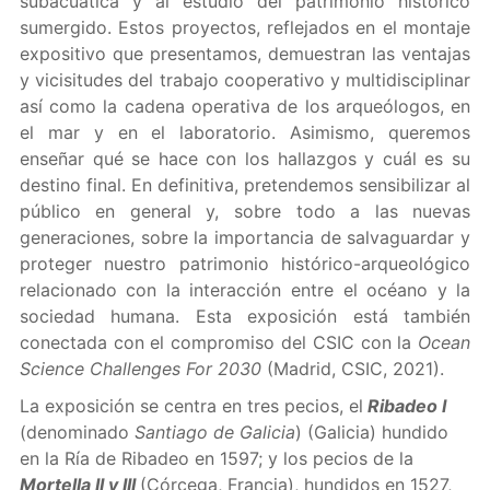
subacuática y al estudio del patrimonio histórico
sumergido. Estos proyectos, reflejados en el montaje
expositivo que presentamos, demuestran las ventajas
y vicisitudes del trabajo cooperativo y multidisciplinar
así como la cadena operativa de los arqueólogos, en
el mar y en el laboratorio. Asimismo, queremos
enseñar qué se hace con los hallazgos y cuál es su
destino final. En definitiva, pretendemos sensibilizar al
público en general y, sobre todo a las nuevas
generaciones, sobre la importancia de salvaguardar y
proteger nuestro patrimonio histórico-arqueológico
relacionado con la interacción entre el océano y la
sociedad humana. Esta exposición está también
conectada con el compromiso del CSIC con la
Ocean
Science Challenges For 2030
(Madrid, CSIC, 2021).
La exposición se centra en tres pecios, el
Ribadeo I
(denominado
Santiago de Galicia
) (Galicia) hundido
en la Ría de Ribadeo en 1597; y los pecios de la
Mortella II y III
(Córcega, Francia), hundidos en 1527,