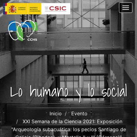
Pasar
Togg
al
contenido
principal
Lo humano y lo social
Inicio
Evento
XXI Semana de la Ciencia 2021: Exposición
"Arqueología subacuática: los pecios Santiago de