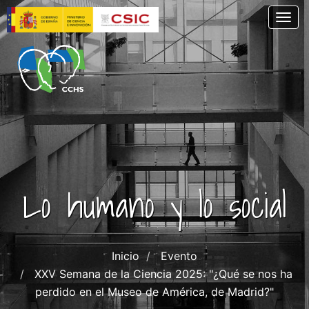
Pasar
Togg
al
contenido
principal
Lo humano y lo social
Inicio
Evento
XXV Semana de la Ciencia 2025: "¿Qué se nos ha
perdido en el Museo de América, de Madrid?"