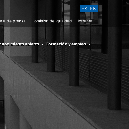
ES
EN
ala de prensa
Comisión de igualdad
Intranet
enu
onocimiento abierto
Formación y empleo
ght
hs
nocimiento
ierto