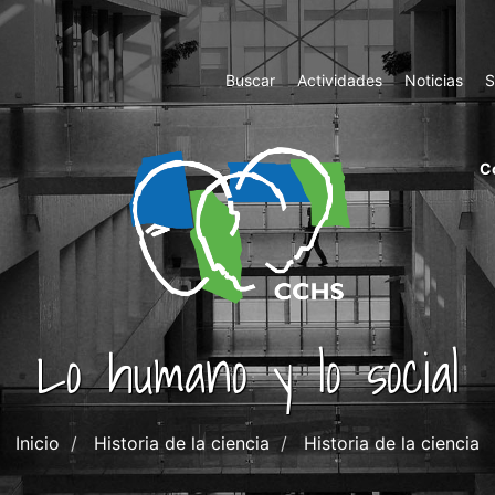
Top
Buscar
Actividades
Noticias
S
Menu
m
C
ri
cc
co
ab
Lo humano y lo social
Inicio
Historia de la ciencia
Historia de la ciencia