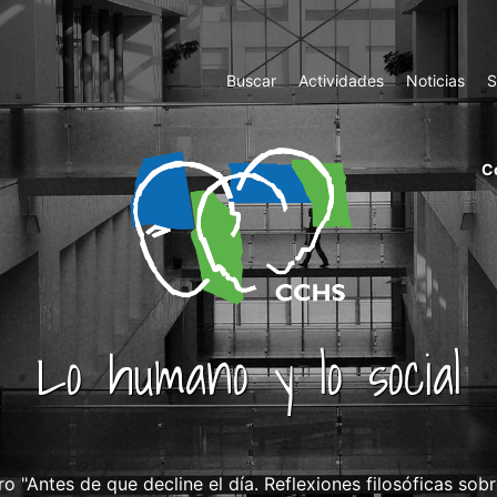
Top
Buscar
Actividades
Noticias
S
Menu
m
C
ri
cc
co
ab
Lo humano y lo social
ro "Antes de que decline el día. Reflexiones filosóficas s