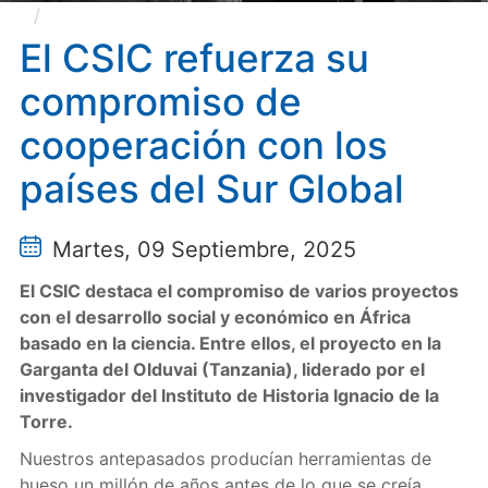
El CSIC refuerza su compromiso de cooperación
con los países del Sur Global
El CSIC refuerza su
compromiso de
cooperación con los
países del Sur Global
Martes, 09 Septiembre, 2025
El CSIC destaca el compromiso de varios proyectos
con el desarrollo social y económico en África
basado en la ciencia. Entre ellos, el proyecto en la
Garganta del Olduvai (Tanzania), liderado por el
investigador del Instituto de Historia Ignacio de la
Torre.
Nuestros antepasados producían herramientas de
hueso un millón de años antes de lo que se creía