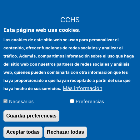
CCHS
Esta página web usa cookies.
Sede electrónica CSIC
Las cookies de este sitio web se usan para personalizar el
contenido, ofrecer funciones de redes sociales y analizar el
Identidad institucional
tráfico. Además, compartimos información sobre el uso que haga
Información para proveedores
del sitio web con nuestros partners de redes sociales y análisis
web, quienes pueden combinarla con otra información que les
Ayudas FEDER
haya proporcionado o que hayan recopilado a partir del uso que
Organismos financiadores
Más información
haya hecho de sus servicios.
Contacto
Necesarias
Preferencias
Cómo llegar
Guardar preferencias
Aceptar todas
Rechazar todas
Revocar consentimi
©Copyright 2026 Todos los derechos reservados