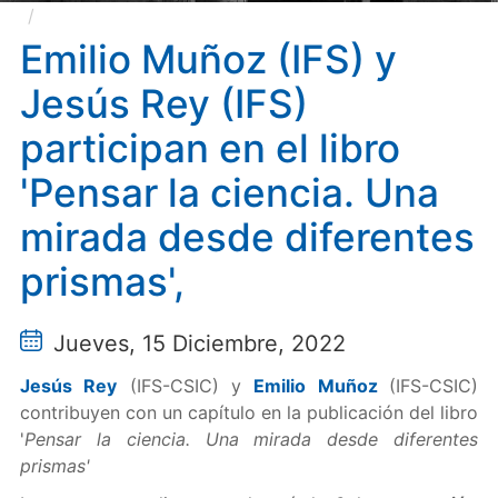
Emilio Muñoz (IFS) y Jesús Rey (IFS) participan en
el libro 'Pensar la ciencia. Una mirada desde diferentes
Emilio Muñoz (IFS) y
prismas',
Jesús Rey (IFS)
participan en el libro
'Pensar la ciencia. Una
mirada desde diferentes
prismas',
Jueves, 15 Diciembre, 2022
Jesús Rey
(IFS-CSIC) y
Emilio Muñoz
(IFS-CSIC)
contribuyen con un capítulo en la publicación del libro
'
Pensar la ciencia. Una mirada desde diferentes
prismas'