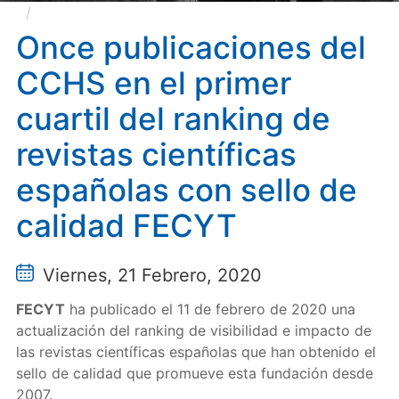
Once publicaciones del CCHS en el primer cuartil
del ranking de revistas científicas españolas con sello
Once publicaciones del
de calidad FECYT
CCHS en el primer
cuartil del ranking de
revistas científicas
españolas con sello de
calidad FECYT
Viernes, 21 Febrero, 2020
FECYT
ha publicado el 11 de febrero de 2020 una
actualización del ranking de visibilidad e impacto de
las revistas científicas españolas que han obtenido el
sello de calidad que promueve esta fundación desde
2007.