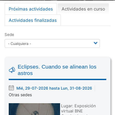
Próximas actividades
Actividades en curso
(
Primary
s
tabs
Actividades finalizadas
o
l
a
Sede
p
a
a
c
t
Eclipses. Cuando se alinean los
i
astros
v
a
Mié, 29-07-2026 hasta Lun, 31-08-2026
)
Otras sedes
Lugar: Exposición
virtual BNE