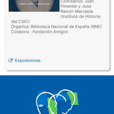
Comisarios: Juan
Pimentel y Jose
Ramón Marcaida
(Instituto de Historia
del CSIC)
Organiza: Biblioteca Nacional de España (BNE)
Colabora : Fundación Amigos
Exposiciones