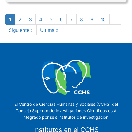
Paginación
Página
1
Page
2
Page
3
Page
4
Page
5
Page
6
Page
7
Page
8
Page
9
Page
10
…
actual
Siguiente
Siguiente ›
Última
Última »
página
página
El Centro de Ciencias Humanas y Sociales (CCHS) del
Consejo Superior de Investigaciones Científicas está
integrado por seis institutos de investigación.
Institutos en el CCHS