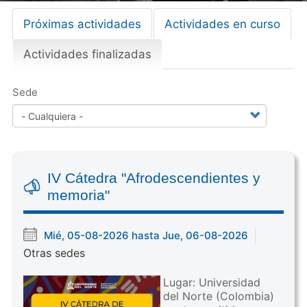
Próximas actividades
Actividades en curso
Primary
tabs
Actividades finalizadas
(
s
o
Sede
l
a
p
a
a
IV Cátedra "Afrodescendientes y
c
memoria"
t
i
v
Mié, 05-08-2026 hasta Jue, 06-08-2026
a
Otras sedes
)
Lugar: Universidad
del Norte (Colombia)