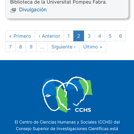
Biblioteca de la Universitat Pompeu Fabra.
Divulgación
Paginación
Primera
« Primero
Página
‹ Anterior
Page
1
Página
2
Page
3
Page
4
Page
5
Page
6
página
anterior
actual
Page
7
Page
8
Page
9
…
Siguiente
Siguiente ›
Última
Último »
página
página
El Centro de Ciencias Humanas y Sociales (CCHS) del
Consejo Superior de Investigaciones Científicas está