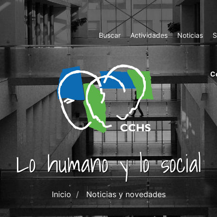
Top
Buscar
Actividades
Noticias
S
Menu
m
C
ri
cc
co
ab
Lo humano y lo social
Inicio
Noticias y novedades