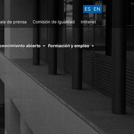
ES
EN
ala de prensa
Comisión de igualdad
Intranet
enu
onocimiento abierto
Formación y empleo
ght
hs
nocimiento
ierto