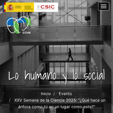
Pasar
Togg
al
contenido
principal
Lo humano y lo social
Inicio
Evento
XXV Semana de la Ciencia 2025: "¿Qué hace un
ánfora como tú en un lugar como este?"