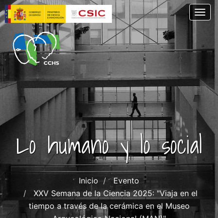
Pasar
Togg
al
contenido
principal
Lo humano y lo social
Inicio
Evento
XXV Semana de la Ciencia 2025: "Viaja en el
tiempo a través de la cerámica en el Museo