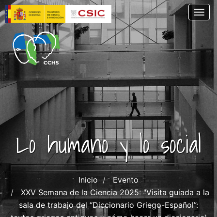
Pasar
Togg
al
contenido
principal
Lo humano y lo social
Inicio
Evento
XXV Semana de la Ciencia 2025: "Visita guiada a la
sala de trabajo del “Diccionario Griego-Español”: