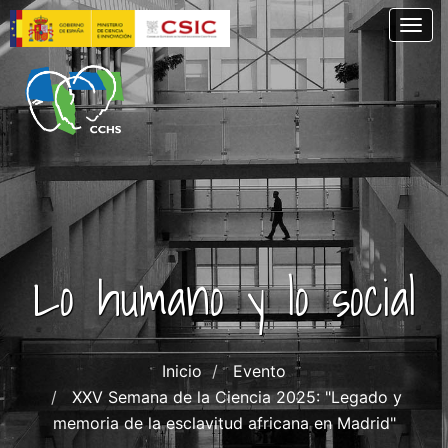
Pasar
Togg
al
contenido
principal
Lo humano y lo social
Inicio
Evento
XXV Semana de la Ciencia 2025: "Legado y
memoria de la esclavitud africana en Madrid"