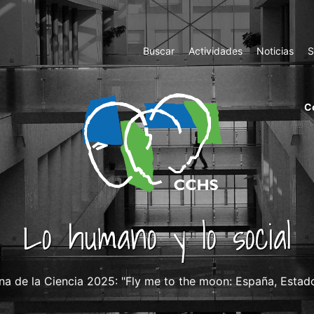
Top
Buscar
Actividades
Noticias
S
Menu
m
C
ri
cc
co
ab
Lo humano y lo social
 de la Ciencia 2025: "Fly me to the moon: España, Estados