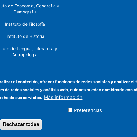
ituto de Economía, Geografía y
Demografía
Instituto de Filosofía
Instituto de Historia
tituto de Lengua, Literatura y
Antropología
tituto de Lenguas y Culturas
del Mediterráneo y Oriente
Próximo
nalizar el contenido, ofrecer funciones de redes sociales y analizar 
ers de redes sociales y análisis web, quienes pueden combinarla con 
stituto de Políticas y Bienes
Más información
Públicos
echo de sus servicios.
Preferencias
ados
Rechazar todas
Revocar consentimiento