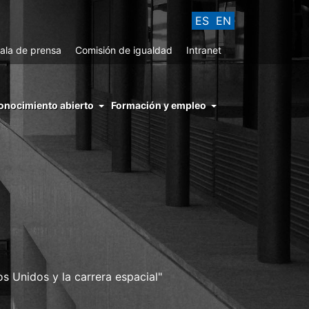
ES
EN
ala de prensa
Comisión de igualdad
Intranet
enu
onocimiento abierto
Formación y empleo
ght
hs
nocimiento
ierto
 Unidos y la carrera espacial"