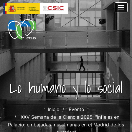
Pasar
Togg
al
contenido
principal
Lo humano y lo social
Inicio
Evento
XXV Semana de la Ciencia 2025: "Infieles en
Palacio: embajadas musulmanas en el Madrid de los