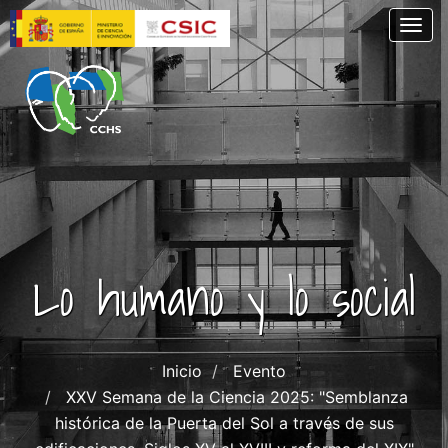
Pasar
Togg
al
contenido
principal
Lo humano y lo social
Inicio
Evento
XXV Semana de la Ciencia 2025: "Semblanza
histórica de la Puerta del Sol a través de sus