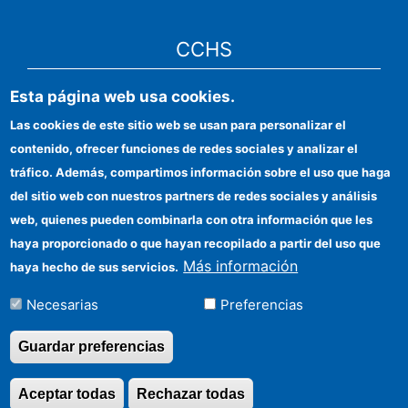
CCHS
Esta página web usa cookies.
Sede electrónica CSIC
Las cookies de este sitio web se usan para personalizar el
Identidad institucional
contenido, ofrecer funciones de redes sociales y analizar el
Información para proveedores
tráfico. Además, compartimos información sobre el uso que haga
del sitio web con nuestros partners de redes sociales y análisis
Ayudas FEDER
web, quienes pueden combinarla con otra información que les
Organismos financiadores
haya proporcionado o que hayan recopilado a partir del uso que
Más información
haya hecho de sus servicios.
Contacto
Necesarias
Preferencias
Cómo llegar
Guardar preferencias
Aceptar todas
Rechazar todas
Revocar consentimi
©Copyright 2026 Todos los derechos reservados