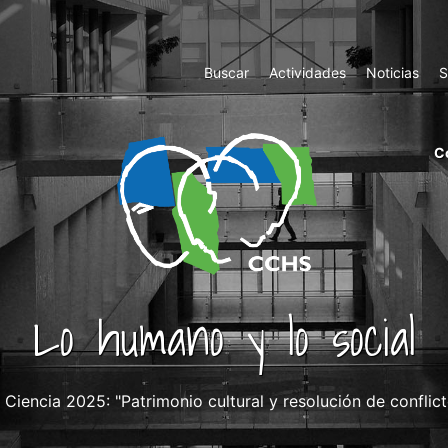
Top
Buscar
Actividades
Noticias
S
Menu
m
C
ri
cc
co
ab
Lo humano y lo social
iencia 2025: "Patrimonio cultural y resolución de conflict