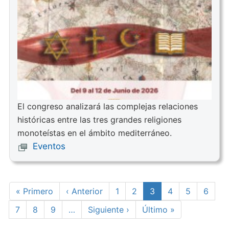
El congreso analizará las complejas relaciones
históricas entre las tres grandes religiones
monoteístas en el ámbito mediterráneo.
Eventos
Paginación
Primera
« Primero
Página
‹ Anterior
Page
1
Page
2
Página
3
Page
4
Page
5
Page
6
página
anterior
actual
Page
7
Page
8
Page
9
…
Siguiente
Siguiente ›
Última
Último »
página
página