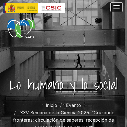
Pasar
Togg
al
contenido
principal
Lo humano y lo social
Inicio
Evento
XXV Semana de la Ciencia 2025: "Cruzando
fronteras: circulación de saberes, recepción de